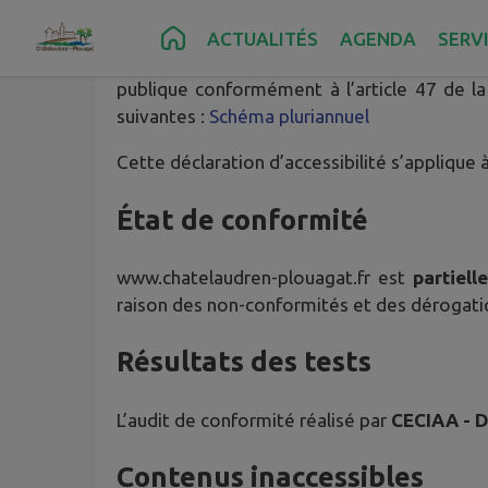
Contenu
Menu
Recherche
Pied de page
ACTUALITÉS
AGENDA
SERV
IntraMuros
, éditeur de ce site, s’engage à
publique conformément à l’article 47 de la
suivantes :
Schéma pluriannuel
Cette déclaration d’accessibilité s’applique 
État de conformité
www.chatelaudren-plouagat.fr
est
partiell
raison des non-conformités et des dérogat
Résultats des tests
L’audit de conformité réalisé par
CECIAA - 
Contenus inaccessibles