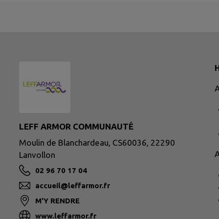
H
A
LEFF ARMOR COMMUNAUTÉ
Moulin de Blanchardeau, CS60036, 22290
A
Lanvollon
02 96 70 17 04
accueil@leffarmor.fr
M'Y RENDRE
www.leffarmor.fr