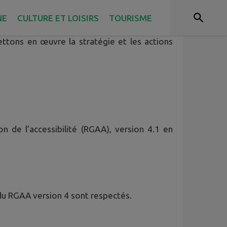
NE
CULTURE ET LOISIRS
TOURISME
et les progiciels qui répondent à une mission
ettons en œuvre la stratégie et les actions
n de l’accessibilité (RGAA), version 4.1 en
du RGAA version 4 sont respectés.