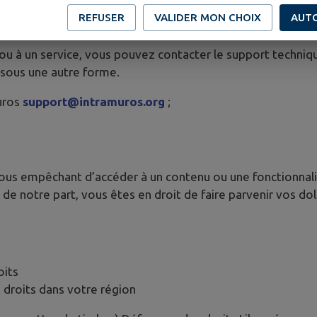
ntact
REFUSER
VALIDER MON CHOIX
AUT
 ou à un service, vous pouvez contacter le support techniq
 sous une autre forme.
uros
support@intramuros.org
;
vous empêchant d’accéder à un contenu ou une fonctionnalit
de notre part, vous êtes en droit de faire parvenir vos d
oits
 droits dans votre région