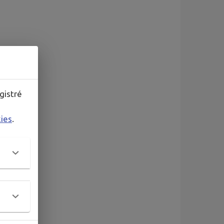
gistré
kies
.