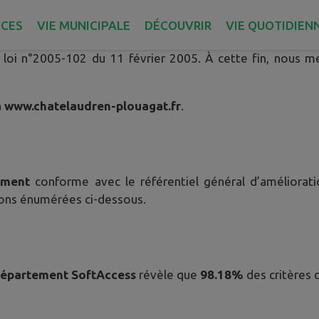
ICES
VIE MUNICIPALE
DÉCOUVRIR
VIE QUOTIDIEN
 rendre accessibles les sites internet, intranet, extranet 
 loi n°2005-102 du 11 février 2005. À cette fin, nous m
à
www.chatelaudren-plouagat.fr
.
ement
conforme avec le référentiel général d’amélioratio
ions énumérées ci-dessous.
Département SoftAccess
révèle que
98.18%
des critères 