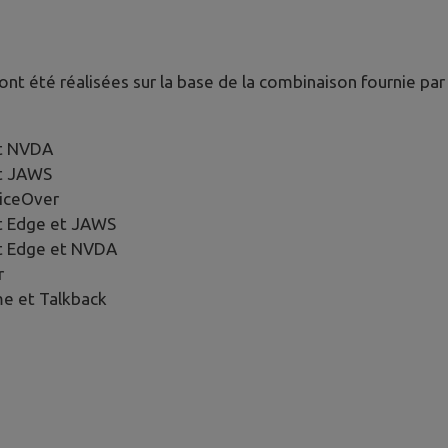
 ont été réalisées sur la base de la combinaison fournie pa
et NVDA
et JAWS
oiceOver
t Edge et JAWS
t Edge et NVDA
r
e et Talkback