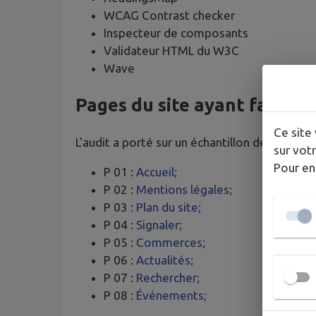
WCAG Contrast checker
Inspecteur de composants
Validateur HTML du W3C
Wave
Pages du site ayant fait l’o
Ce site 
L'audit a porté sur un échantillon de 8 pages.
sur votr
Pour en
P 01 :
Accueil;
P 02 :
Mentions légales;
P 03 :
Plan du site;
P 04 :
Signaler;
P 05 :
Commerces;
P 06 :
Actualités;
P 07 :
Rechercher;
P 08 :
Événements;