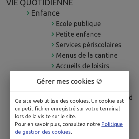
VIE QUOTIDIENNE
Enfance
Ecole publique
Petite enfance
Services périscolaires
Menus de la cantine
Accueils de loisirs
Ecole privée Sainte-
Gérer mes cookies 🍪
Thérèse
Collège Lucie & Raymond
Ce site web utilise des cookies. Un cookie est
Aubrac
un petit fichier enregistré sur votre terminal
lors de la visite sur le site.
Santé
Pour en savoir plus, consultez notre
Politique
Aide et soins à domicile
de gestion des cookies
.