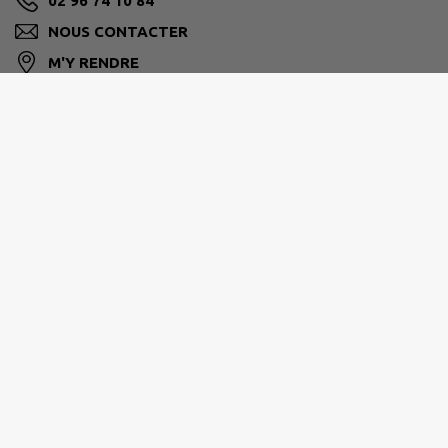
02 96 74 10 84
NOUS CONTACTER
M'Y RENDRE
chatelaudren-plouagat.fr/
LEFF ARMOR COMMUNAUTÉ
Moulin de Blanchardeau, CS60036, 22290 Lanvollon
02 96 70 17 04
accueil@leffarmor.fr