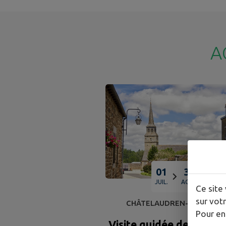
A
01
31
JUIL.
AOÛT
Ce site 
sur votr
CHÂTELAUDREN-PLOUAGA
Pour en
Visite guidée de la chap