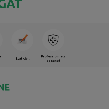
GAT
a
Professionnels
Etat civil
de santé
NE