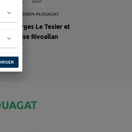
JUIL.
AOÛT
CHÂTELAUDREN-PLOUAGAT
o - Georges Le Texier et
Françoise Rivoallan
ORISER
OUAGAT