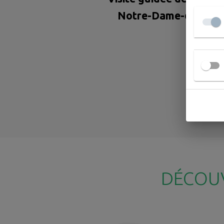
Notre-Dame-du-Tert
DÉCOU