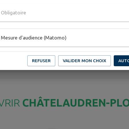
Visite du terrarium de
re
Obligatoire
Kerdanet
Exp
Mesure d'audience (Matomo)
TOUS LES ÉVÉNEMENTS
REFUSER
VALIDER MON CHOIX
AUT
VRIR
CHÂTELAUDREN-PL