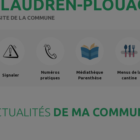
ELAUDREN-PLOUA
SITE DE LA COMMUNE
Numéros
Médiathèque
Menus de l
Signaler
pratiques
Parenthèse
cantine
CTUALITÉS
DE MA COMMU