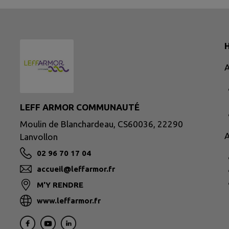
H
A
LEFF ARMOR COMMUNAUTÉ
Moulin de Blanchardeau, CS60036, 22290
A
Lanvollon
02 96 70 17 04
accueil@leffarmor.fr
M'Y RENDRE
www.leffarmor.fr