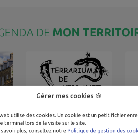
GENDA DE
MON TERRITOI
Gérer mes cookies 🍪
01
31
web utilise des cookies. Un cookie est un petit fichier enre
JUIL.
AOÛT
e terminal lors de la visite sur le site.
T
 savoir plus, consultez notre
Politique de gestion des coo
CHÂTELAUDREN-PLOUAGAT
elle