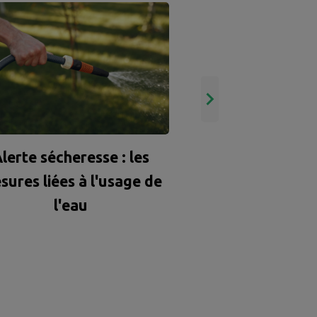
Moustique tigr
rôle à j
lerte sécheresse : les
sures liées à l'usage de
l'eau