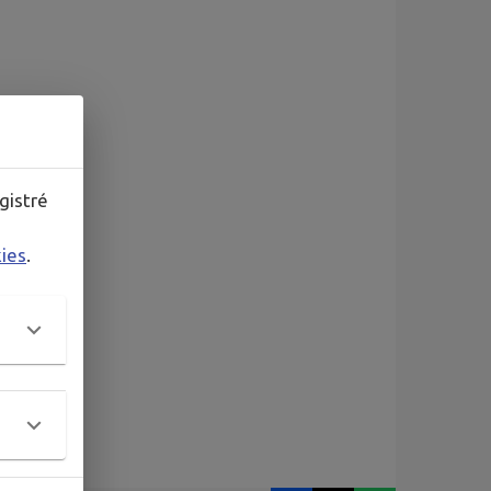
gistré
kies
.