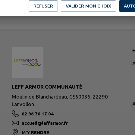
REFUSER
VALIDER MON CHOIX
AUT
H
A
LEFF ARMOR COMMUNAUTÉ
Moulin de Blanchardeau, CS60036, 22290
A
Lanvollon
02 96 70 17 04
accueil@leffarmor.fr
M'Y RENDRE