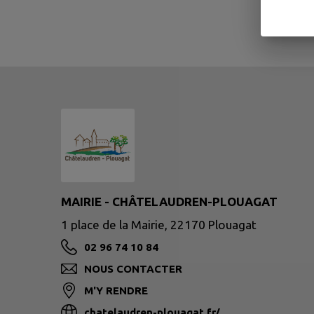
MAIRIE - CHÂTELAUDREN-PLOUAGAT
1 place de la Mairie, 22170 Plouagat
02 96 74 10 84
NOUS CONTACTER
M'Y RENDRE
chatelaudren-plouagat.fr/