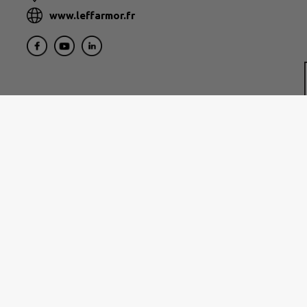
www.leffarmor.fr
os et restez connecté à votre territoire !