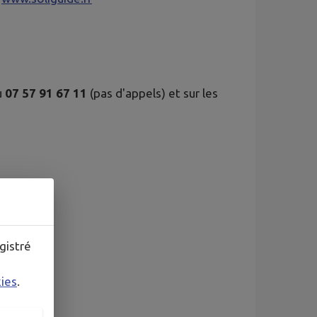
u
07 57 91 67 11
(pas d'appels) et sur les
gistré
kies
.