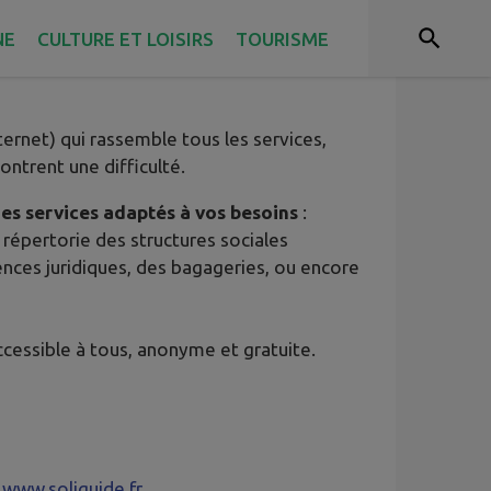
é
NE
CULTURE ET LOISIRS
TOURISME
ternet) qui rassemble tous les services,
ontrent une difficulté.
des services adaptés à vos besoins
:
 répertorie des structures sociales
nces juridiques, des bagageries, ou encore
ccessible à tous, anonyme et gratuite.
e
www.soliguide.fr