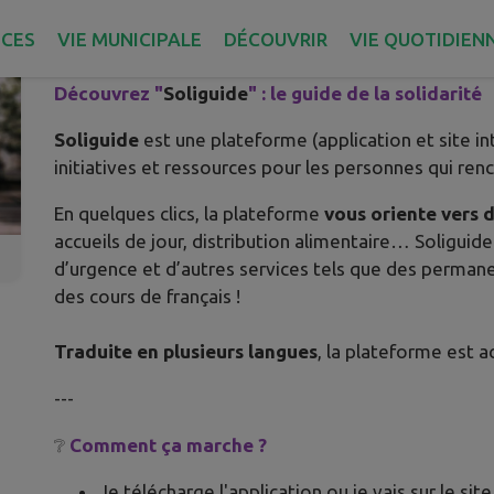
Publié le mercredi 18 juin 2025 - Leff Armor Communaut
ICES
VIE MUNICIPALE
DÉCOUVRIR
VIE QUOTIDIEN
Découvrez "
Soliguide
" : le guide de la solidarité
Soliguide
est une plateforme (application et site in
initiatives et ressources pour les personnes qui renc
En quelques clics, la plateforme
vous
oriente vers 
accueils de jour, distribution alimentaire… Soliguide
d’urgence et d’autres services tels que des permane
des cours de français !
Traduite en plusieurs langues
, la plateforme est a
---
❔
Comment ça marche ?
Je télécharge l'application ou je vais sur le sit