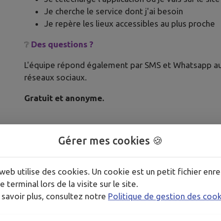
Je cherche le service dont j'ai besoin
Je repère les lieux accessibles au plus proche
❔
Des questions ?
L'équipe répond également par SMS et Whatsapp a
réseaux sociaux.
Gratuit et anonyme.
Gérer mes cookies 🍪
web utilise des cookies. Un cookie est un petit fichier enre
e terminal lors de la visite sur le site.
 savoir plus, consultez notre
Politique de gestion des coo