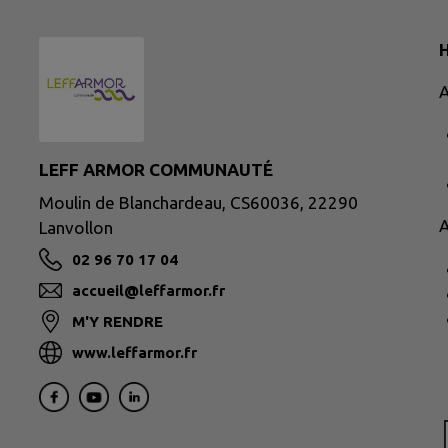
H
A
LEFF ARMOR COMMUNAUTÉ
Moulin de Blanchardeau, CS60036, 22290
A
Lanvollon
02 96 70 17 04
accueil@leffarmor.fr
M'Y RENDRE
www.leffarmor.fr