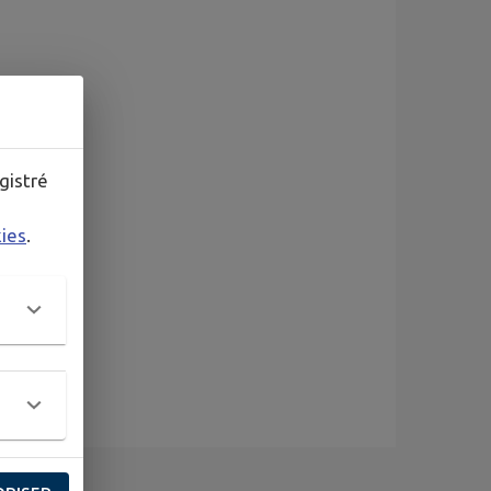
gistré
kies
.