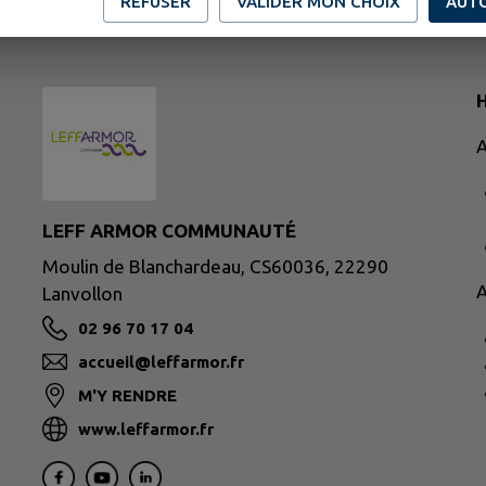
REFUSER
VALIDER MON CHOIX
AUT
H
A
LEFF ARMOR COMMUNAUTÉ
Moulin de Blanchardeau, CS60036, 22290
A
Lanvollon
02 96 70 17 04
accueil@leffarmor.fr
M'Y RENDRE
www.leffarmor.fr