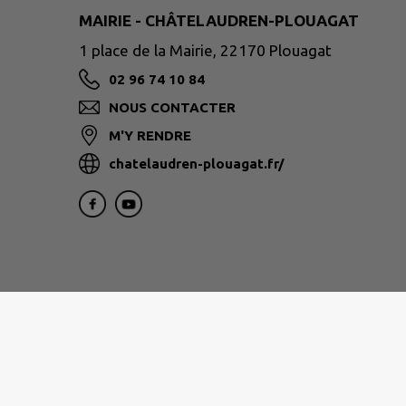
MAIRIE - CHÂTELAUDREN-PLOUAGAT
1 place de la Mairie, 22170 Plouagat
02 96 74 10 84
NOUS CONTACTER
M'Y RENDRE
chatelaudren-plouagat.fr/