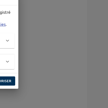
gistré
kies
.
ORISER