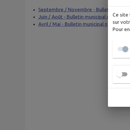
Septembre / Novembre - Bulletin munici
Ce site 
Juin / Août - Bulletin municipal n°10
sur votr
Avril / Mai - Bulletin municipal n°9
Pour en