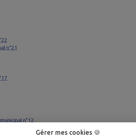
n°22
pal n°21
n°17
 municipal n°12
Gérer mes cookies 🍪