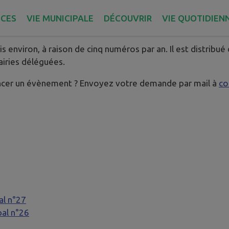
ICES
VIE MUNICIPALE
DÉCOUVRIR
VIE QUOTIDIEN
en-Plouagat
s environ, à raison de cinq numéros par an. Il est distribué
iries déléguées.
oncer un évènement ? Envoyez votre demande par mail à
co
al n°27
pal n°26