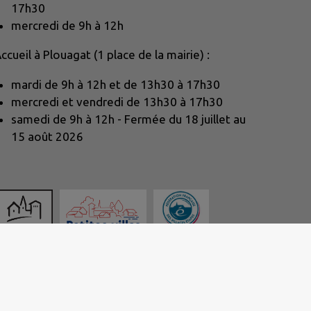
17h30
mercredi de 9h à 12h
ccueil à Plouagat (1 place de la mairie) :
mardi de 9h à 12h et de 13h30 à 17h30
mercredi et vendredi de 13h30 à 17h30
samedi de 9h à 12h - Fermée du 18 juillet au
15 août 2026