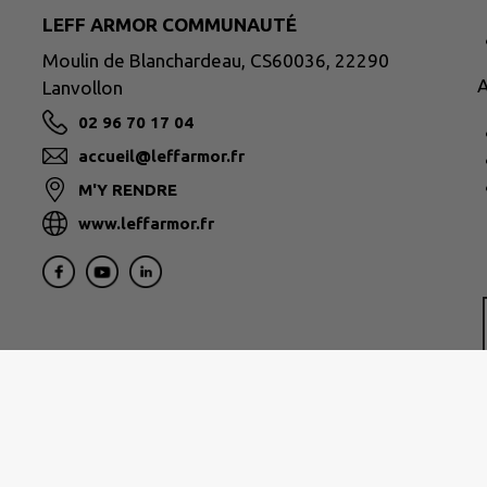
LEFF ARMOR COMMUNAUTÉ
Moulin de Blanchardeau, CS60036, 22290
A
Lanvollon
02 96 70 17 04
accueil@leffarmor.fr
M'Y RENDRE
www.leffarmor.fr