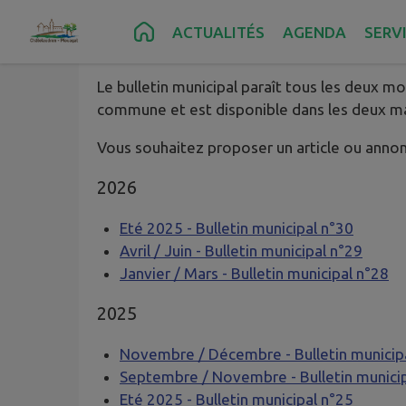
Contenu
Menu
Recherche
Pied de page
ACTUALITÉS
AGENDA
SERV
Les nouvelles de Châtelaudr
Le bulletin municipal paraît tous les deux moi
commune et est disponible dans les deux ma
Vous souhaitez proposer un article ou ann
2026
Eté 2025 - Bulletin municipal n°30
Avril / Juin - Bulletin municipal n°29
Janvier / Mars - Bulletin municipal n°28
2025
Novembre / Décembre - Bulletin municip
Septembre / Novembre - Bulletin munici
Eté 2025 - Bulletin municipal n°25