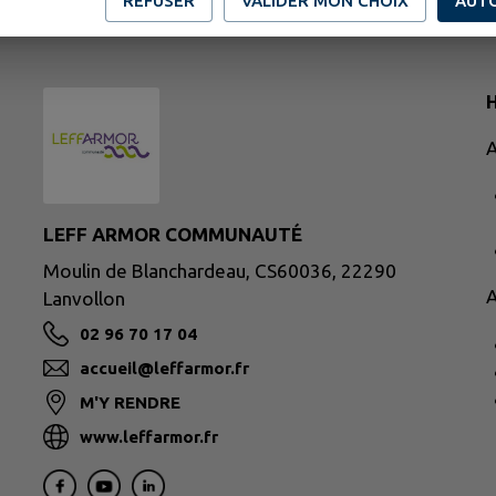
REFUSER
VALIDER MON CHOIX
AUT
H
A
LEFF ARMOR COMMUNAUTÉ
Moulin de Blanchardeau, CS60036, 22290
A
Lanvollon
02 96 70 17 04
accueil@leffarmor.fr
M'Y RENDRE
www.leffarmor.fr