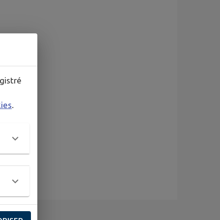
gistré
kies
.