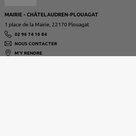
MAIRIE - CHÂTELAUDREN-PLOUAGAT
1 place de la Mairie, 22170 Plouagat
02 96 74 10 84
NOUS CONTACTER
M'Y RENDRE
chatelaudren-plouagat.fr/