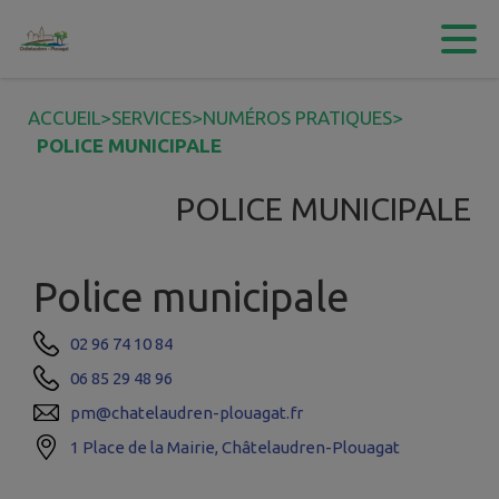
Contenu
Menu
Recherche
Pied de page
ACCUEIL
>
SERVICES
>
NUMÉROS PRATIQUES
>
POLICE MUNICIPALE
POLICE MUNICIPALE
Police municipale
02 96 74 10 84
06 85 29 48 96
pm@chatelaudren-plouagat.fr
1 Place de la Mairie, Châtelaudren-Plouagat