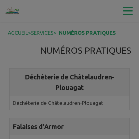
Contenu
Menu
Recherche
Pied de page
ACCUEIL
>
SERVICES
>
NUMÉROS PRATIQUES
NUMÉROS PRATIQUES
9 annuaires trouvés.
Déchèterie de Châtelaudren-
Plouagat
Déchèterie de Châtelaudren-Plouagat
Falaises d'Armor