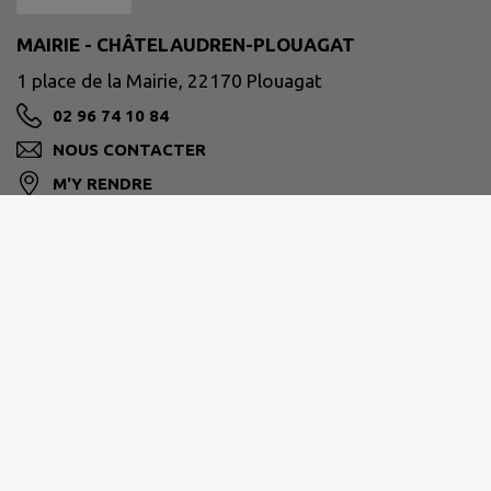
MAIRIE - CHÂTELAUDREN-PLOUAGAT
1 place de la Mairie, 22170 Plouagat
02 96 74 10 84
NOUS CONTACTER
M'Y RENDRE
chatelaudren-plouagat.fr/