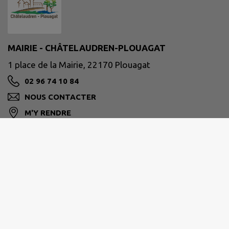
MAIRIE - CHÂTELAUDREN-PLOUAGAT
1 place de la Mairie, 22170 Plouagat
02 96 74 10 84
NOUS CONTACTER
M'Y RENDRE
chatelaudren-plouagat.fr/